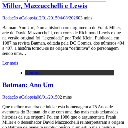
Miller, Mazzucchelli e Lewis
Redação aCalopsia
12/01/2015
04/08/2026
0
3 mins
Batman: Ano Um, é uma história com argumento de Frank Miller,
arte de David Mazzucchelli, com cores de Richmond Lewis e que
na versão original foi “legendada” por Todd Klein. Publicada em
1987 na revista Batman, editada pela DC Comics, dos números 404
a 407, a história tornou-se na origem “definitiva” do personagem
sendo uma…
Ler mais
Amostras
Batman: Ano Um
Redação aCalopsia
08/01/2015
0
2 mins
Que melhor maneira de iniciar esta homenagem a 75 Anos de
aventuras do Batman, do que com uma das mais mais aclamadas
histórias da sua origem? Foi em 1986 que o argumentista Frank
Miller e o desenhador David Mazzucchelli reinterpretaram a origem
do Batman de maneira revolucionário, num estilo mais negro e