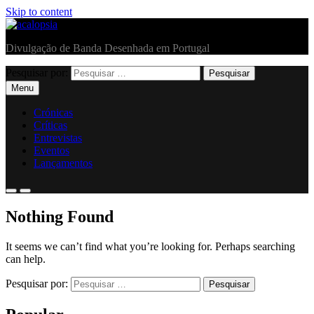
Skip to content
acalopsia
Divulgação de Banda Desenhada em Portugal
Pesquisar por:
Menu
Crónicas
Críticas
Entrevistas
Eventos
Lançamentos
Nothing Found
It seems we can’t find what you’re looking for. Perhaps searching
can help.
Pesquisar por: