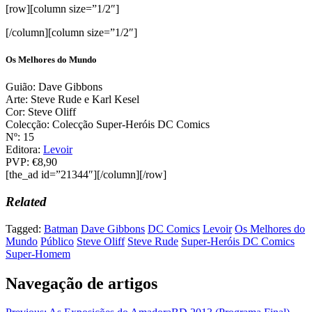
[row][column size=”1/2″]
[/column][column size=”1/2″]
Os Melhores do Mundo
Guião: Dave Gibbons
Arte: Steve Rude e Karl Kesel
Cor: Steve Oliff
Colecção: Colecção Super-Heróis DC Comics
Nº: 15
Editora:
Levoir
PVP: €8,90
[the_ad id=”21344″][/column][/row]
Related
Tagged:
Batman
Dave Gibbons
DC Comics
Levoir
Os Melhores do
Mundo
Público
Steve Oliff
Steve Rude
Super-Heróis DC Comics
Super-Homem
Navegação de artigos