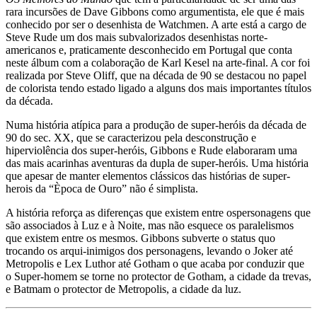
rara incursões de Dave Gibbons como argumentista, ele que é mais
conhecido por ser o desenhista de Watchmen. A arte está a cargo de
Steve Rude um dos mais subvalorizados desenhistas norte-
americanos e, praticamente desconhecido em Portugal que conta
neste álbum com a colaboração de Karl Kesel na arte-final. A cor foi
realizada por Steve Oliff, que na década de 90 se destacou no papel
de colorista tendo estado ligado a alguns dos mais importantes títulos
da década.
Numa história atípica para a produção de super-heróis da década de
90 do sec. XX, que se caracterizou pela desconstrução e
hiperviolência dos super-heróis, Gibbons e Rude elaboraram uma
das mais acarinhas aventuras da dupla de super-heróis. Uma história
que apesar de manter elementos clássicos das histórias de super-
herois da “Època de Ouro” não é simplista.
A história reforça as diferenças que existem entre ospersonagens que
são associados à Luz e à Noite, mas não esquece os paralelismos
que existem entre os mesmos. Gibbons subverte o status quo
trocando os arqui-inimigos dos personagens, levando o Joker até
Metropolis e Lex Luthor até Gotham o que acaba por conduzir que
o Super-homem se torne no protector de Gotham, a cidade da trevas,
e Batmam o protector de Metropolis, a cidade da luz.