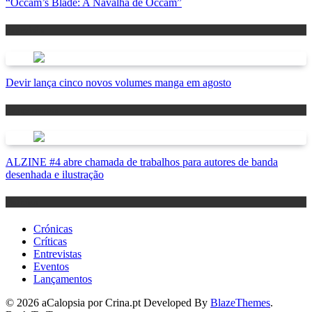
“Occam’s Blade: A Navalha de Occam”
Antevisão
Devir lança cinco novos volumes manga em agosto
Lançamentos
ALZINE #4 abre chamada de trabalhos para autores de banda
desenhada e ilustração
Notícias
Crónicas
Críticas
Entrevistas
Eventos
Lançamentos
© 2026 aCalopsia por Crina.pt Developed By
BlazeThemes
.