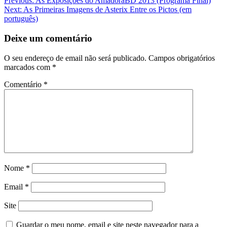
Previous:
As Exposições do AmadoraBD 2013 (Programa Final)
Next:
As Primeiras Imagens de Asterix Entre os Pictos (em
português)
Deixe um comentário
O seu endereço de email não será publicado.
Campos obrigatórios
marcados com
*
Comentário
*
Nome
*
Email
*
Site
Guardar o meu nome, email e site neste navegador para a