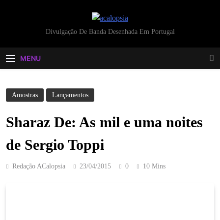
acalopsia
Divulgação De Banda Desenhada Em Portugal
MENU
Amostras
Lançamentos
Sharaz De: As mil e uma noites
de Sergio Toppi
Redação ACalopsia
23/04/2015
0
10 Mins