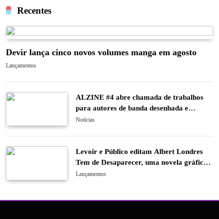
Recentes
Devir lança cinco novos volumes manga em agosto
Lançamentos
ALZINE #4 abre chamada de trabalhos
para autores de banda desenhada e
ilustração
Notícias
Levoir e Público editam Albert Londres
Tem de Desaparecer, uma novela gráfica
sobre o último caso do pioneiro do
Lançamentos
jornalismo de investigação