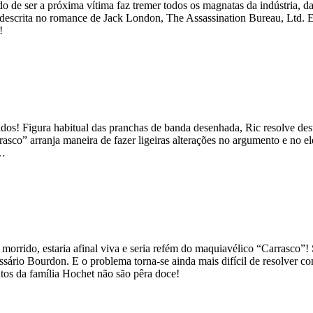
e ser a próxima vítima faz tremer todos os magnatas da indústria, da p
descrita no romance de Jack London, The Assassination Bureau, Ltd. E
!
os! Figura habitual das pranchas de banda desenhada, Ric resolve desta 
rasco” arranja maneira de fazer ligeiras alterações no argumento e no e
e…
morrido, estaria afinal viva e seria refém do maquiavélico “Carrasco”!
ário Bourdon. E o problema torna-se ainda mais difícil de resolver co
ntos da família Hochet não são pêra doce!