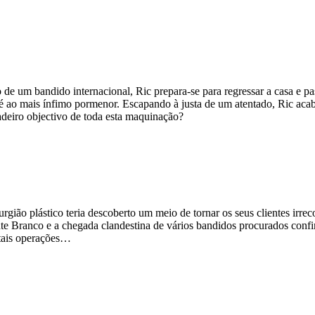
o de um bandido internacional, Ric prepara-se para regressar a casa e pa
até ao mais ínfimo pormenor. Escapando à justa de um atentado, Ric ac
deiro objectivo de toda esta maquinação?
ão plástico teria descoberto um meio de tornar os seus clientes irreco
te Branco e a chegada clandestina de vários bandidos procurados confi
 tais operações…