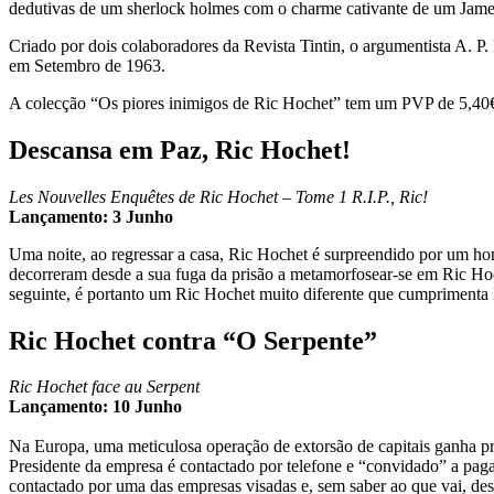
dedutivas de um sherlock holmes com o charme cativante de um Jam
Criado por dois colaboradores da Revista Tintin, o argumentista A. P
em Setembro de 1963.
A colecção “Os piores inimigos de Ric Hochet” tem um PVP de 5,40€ e
Descansa em Paz, Ric Hochet!
Les Nouvelles Enquêtes de Ric Hochet – Tome 1 R.I.P., Ric!
Lançamento: 3 Junho
Uma noite, ao regressar a casa, Ric Hochet é surpreendido por um h
decorreram desde a sua fuga da prisão a metamorfosear-se em Ric Hoche
seguinte, é portanto um Ric Hochet muito diferente que cumprimenta
Ric Hochet contra “O Serpente”
Ric Hochet face au Serpent
Lançamento: 10 Junho
Na Europa, uma meticulosa operação de extorsão de capitais ganha pr
Presidente da empresa é contactado por telefone e “convidado” a paga
contactado por uma das empresas visadas e, sem saber ao que vai, d