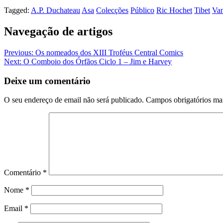
Tagged:
A.P. Duchateau
Asa
Colecções
Público
Ric Hochet
Tibet
Van
Navegação de artigos
Previous:
Os nomeados dos XIII Troféus Central Comics
Next:
O Comboio dos Órfãos Ciclo 1 – Jim e Harvey
Deixe um comentário
O seu endereço de email não será publicado.
Campos obrigatórios m
Comentário
*
Nome
*
Email
*