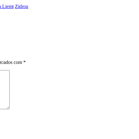
 Liemt
Zidrou
arcados com
*