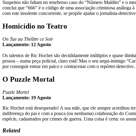
Suspeitos não faltam no tenebroso caso do “Número Maldito” e o medo d
conclui que “666” é o código de uma associação criminosa análoga à 
com este insolente concorrente, se propõe ajudar o jornalista-detective
Homicídio no Teatro
On Tue au Théâtre ce Soir
Lançamento: 12 Agosto
Os talentos de Ric Hochet são decididamente múltiplos e quase ilimitad
pessoa – numa peça policial, claro está! Mas o seu arqui-inimigo “Car
por conseguir entrar em palco e contracenar com o repórter-detectiv
O Puzzle Mortal
Puzzle Mortel
Lançamento: 19 Agosto
Ric Hochet está desesperado! A sua mãe, que ele sempre acreditou ter 
indiferença do pai e com a pouca (ou nenhuma) colaboração do Comiss
espécie, cadastrados por crimes de guerra. Uma coisa é certa: os assu
Related