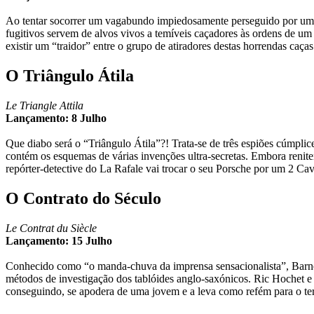
Ao tentar socorrer um vagabundo impiedosamente perseguido por um b
fugitivos servem de alvos vivos a temíveis caçadores às ordens de um
existir um “traidor” entre o grupo de atiradores destas horrendas ca
O Triângulo Átila
Le Triangle Attila
Lançamento: 8 Julho
Que diabo será o “Triângulo Átila”?! Trata-se de três espiões cúmpl
contém os esquemas de várias invenções ultra-secretas. Embora renitent
repórter-detective do La Rafale vai trocar o seu Porsche por um 2 C
O Contrato do Século
Le Contrat du Siècle
Lançamento: 15 Julho
Conhecido como “o manda-chuva da imprensa sensacionalista”, Barnex
métodos de investigação dos tablóides anglo-saxónicos. Ric Hochet e
conseguindo, se apodera de uma jovem e a leva como refém para o te