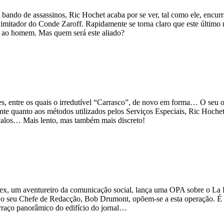
ando de assassinos, Ric Hochet acaba por se ver, tal como ele, encur
 imitador do Conde Zaroff. Rapidamente se torna claro que este último
ças ao homem. Mas quem será este aliado?
ices, entre os quais o irredutível “Carrasco”, de novo em forma… O seu
e quanto aos métodos utilizados pelos Serviços Especiais, Ric Hochet va
avalos… Mais lento, mas também mais discreto!
, um aventureiro da comunicação social, lança uma OPA sobre o La Raf
 o seu Chefe de Redacção, Bob Drumont, opõem-se a esta operação. É en
rraço panorâmico do edifício do jornal…