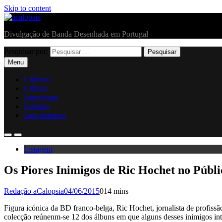
Skip to content
acalopsia
Divulgação de Banda Desenhada em Portugal
Pesquisar por:
Menu
Crónicas
Críticas
Entrevistas
Eventos
Lançamentos
Listagem
Os Piores Inimigos de Ric Hochet no Públi
Redação aCalopsia
04/06/2015
0
14 mins
Figura icónica da BD franco-belga, Ric Hochet, jornalista de profiss
colecção reúnenm-se 12 dos álbuns em que alguns desses inimigos int