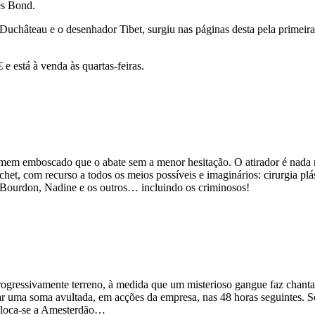
es Bond.
. Duchâteau e o desenhador Tibet, surgiu nas páginas desta pela prime
 está à venda às quartas-feiras.
omem emboscado que o abate sem a menor hesitação. O atirador é nada
t, com recurso a todos os meios possíveis e imaginários: cirurgia plás
 Bourdon, Nadine e os outros… incluindo os criminosos!
ogressivamente terreno, à medida que um misterioso gangue faz chanta
r uma soma avultada, em acções da empresa, nas 48 horas seguintes. Se
esloca-se a Amesterdão…