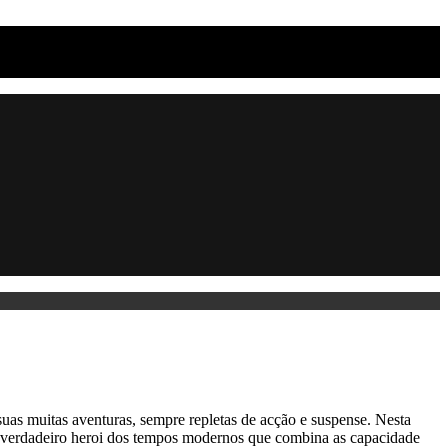
suas muitas aventuras, sempre repletas de acção e suspense. Nesta
te verdadeiro heroi dos tempos modernos que combina as capacidade