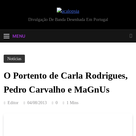
acalopsia
Divulgação De Banda Desenhada Em Portugal
MENU
Notícias
O Portento de Carla Rodrigues,
Pedro Carvalho e MaGnUs
Editor
04/08/2013
0
1 Mins