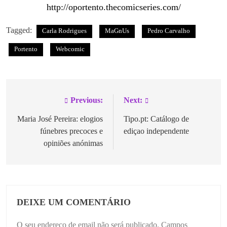
http://oportento.thecomicseries.com/
Tagged:
Carla Rodrigues
MaGnUs
Pedro Carvalho
Portento
Webcomic
Previous:
Next:
Maria José Pereira: elogios
Tipo.pt: Catálogo de
fúnebres precoces e
ediçao independente
opiniões anónimas
DEIXE UM COMENTÁRIO
O seu endereço de email não será publicado.
Campos