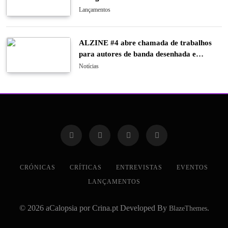
Lançamentos
ALZINE #4 abre chamada de trabalhos
para autores de banda desenhada e
ilustração
Notícias
CRÓNICAS
CRÍTICAS
ENTREVISTAS
EVENTOS
LANÇAMENTOS
© 2026 aCalopsia por Crina.pt Developed By
.
BlazeThemes