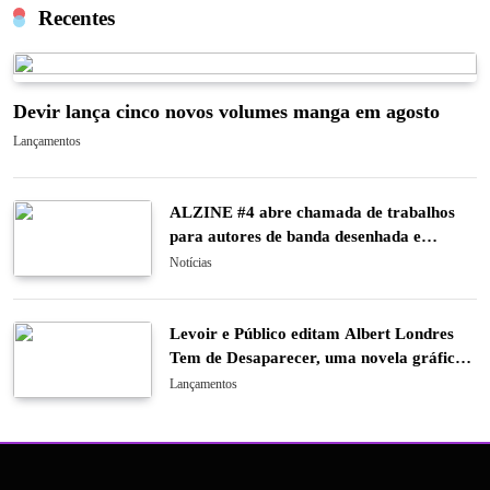
Recentes
Devir lança cinco novos volumes manga em agosto
Lançamentos
ALZINE #4 abre chamada de trabalhos
para autores de banda desenhada e
ilustração
Notícias
Levoir e Público editam Albert Londres
Tem de Desaparecer, uma novela gráfica
sobre o último caso do pioneiro do
Lançamentos
jornalismo de investigação