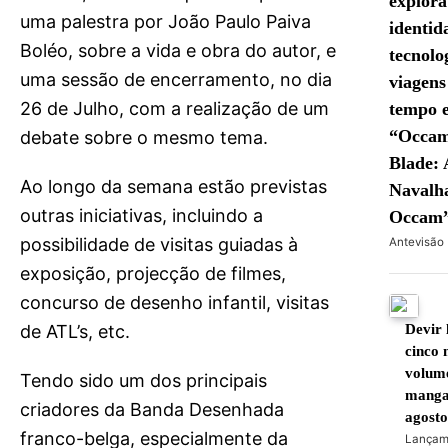
explora
uma palestra por João Paulo Paiva
identid
Boléo, sobre a vida e obra do autor, e
tecnolo
uma sessão de encerramento, no dia
viagens
26 de Julho, com a realização de um
tempo 
“Occam
debate sobre o mesmo tema.
Blade: 
Ao longo da semana estão previstas
Navalh
outras iniciativas, incluindo a
Occam
possibilidade de visitas guiadas à
Antevisão
exposição, projecção de filmes,
concurso de desenho infantil, visitas
de ATL’s, etc.
Devir 
cinco 
volum
Tendo sido um dos principais
mang
criadores da Banda Desenhada
agost
franco-belga, especialmente da
Lançam