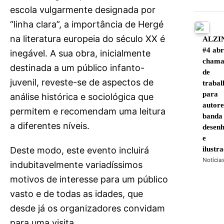
escola vulgarmente designada por
“linha clara”, a importância de Hergé
na literatura europeia do século XX é
ALZI
#4 ab
inegável. A sua obra, inicialmente
cham
destinada a um público infanto-
de
juvenil, reveste-se de aspectos de
trabal
para
análise histórica e sociológica que
autore
permitem e recomendam uma leitura
banda
a diferentes níveis.
desen
e
Deste modo, este evento incluirá
ilustr
Notícia
indubitavelmente variadíssimos
motivos de interesse para um público
vasto e de todas as idades, que
desde já os organizadores convidam
para uma visita.