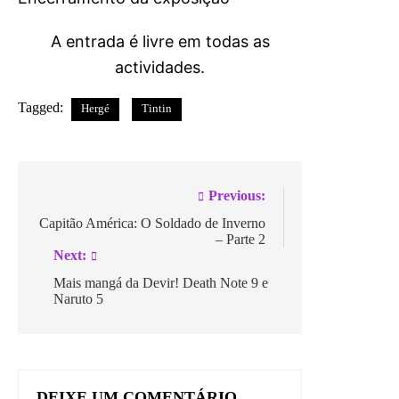
A entrada é livre em todas as
actividades.
Tagged:
Hergé
Tintin
Navegação
Previous:
de
Capitão América: O Soldado de Inverno
– Parte 2
artigos
Next:
Mais mangá da Devir! Death Note 9 e
Naruto 5
DEIXE UM COMENTÁRIO