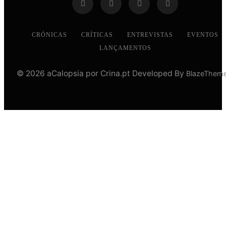
CRÓNICAS
CRÍTICAS
ENTREVISTAS
EVENTOS
LANÇAMENTOS
© 2026 aCalopsia por Crina.pt Developed By
BlazeThem