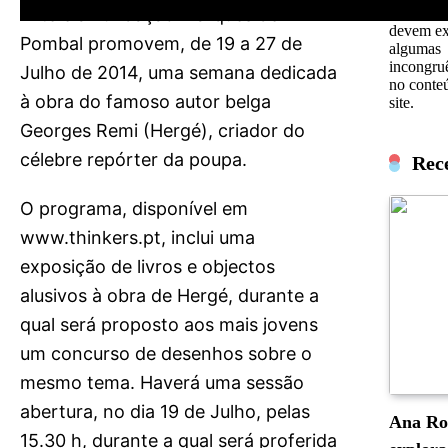
Arte e a Fundação Marquês de
dados, po
devem exi
Pombal promovem, de 19 a 27 de
algumas
incongru
Julho de 2014, uma semana dedicada
no conte
à obra do famoso autor belga
site.
Georges Remi (Hergé), criador do
célebre repórter da poupa.
Rec
O programa, disponível em
www.thinkers.pt, inclui uma
exposição de livros e objectos
alusivos à obra de Hergé, durante a
qual será proposto aos mais jovens
um concurso de desenhos sobre o
mesmo tema. Haverá uma sessão
abertura, no dia 19 de Julho, pelas
Ana Ro
15.30 h, durante a qual será proferida