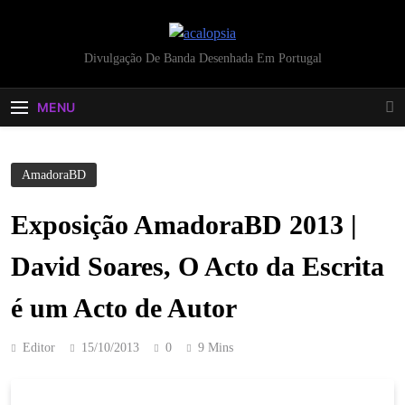
acalopsia
Divulgação De Banda Desenhada Em Portugal
MENU
AmadoraBD
Exposição AmadoraBD 2013 |
David Soares, O Acto da Escrita
é um Acto de Autor
Editor
15/10/2013
0
9 Mins