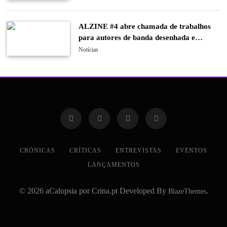
ALZINE #4 abre chamada de trabalhos
para autores de banda desenhada e
ilustração
Notícias
CRÓNICAS
CRÍTICAS
ENTREVISTAS
EVENTOS
LANÇAMENTOS
© 2026 aCalopsia por Crina.pt Developed By
.
BlazeThemes