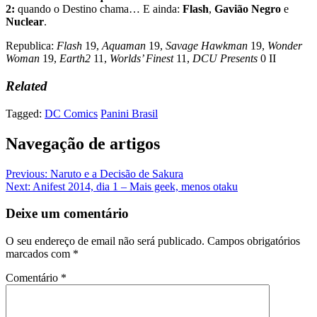
2:
quando o Destino chama… E ainda:
Flash
,
Gavião Negro
e
Nuclear
.
Republica:
Flash
19,
Aquaman
19,
Savage Hawkman
19,
Wonder
Woman
19,
Earth2
11,
Worlds’ Finest
11,
DCU Presents
0 II
Related
Tagged:
DC Comics
Panini Brasil
Navegação de artigos
Previous:
Naruto e a Decisão de Sakura
Next:
Anifest 2014, dia 1 – Mais geek, menos otaku
Deixe um comentário
O seu endereço de email não será publicado.
Campos obrigatórios
marcados com
*
Comentário
*