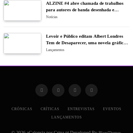
ALZINE #4 abre chamada de trabalhos
para autores de banda desenhada e
ilustração
Notícias
Levoir e Público editam Albert Londres
Tem de Desaparecer, uma novela gráfica
sobre o último caso do pioneiro do
Lançamentos
jornalismo de investigação
CRÓNICAS
CRÍTICAS
ENTREVISTAS
EVENTOS
LANÇAMENTOS
© 2026 aCalopsia por Crina.pt Developed By
.
BlazeThemes