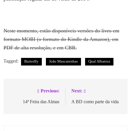
Neste momento, estão disponíveis versões do livro em
formato MOBI (o formato do Kindle da Amazon), em
PDF de alta resolução, e em CBR.
Tagged:
Butterfly
João Mascarenhas
Qual Albatroz
Previous:
Next:
14ª Feira das Almas
A BD como parte da vida