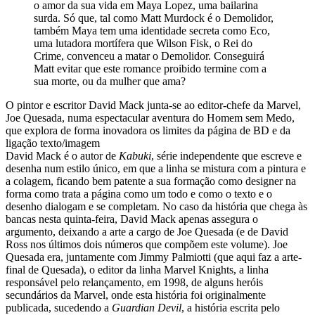
o amor da sua vida em Maya Lopez, uma bailarina
surda. Só que, tal como Matt Murdock é o Demolidor,
também Maya tem uma identidade secreta como Eco,
uma lutadora mortífera que Wilson Fisk, o Rei do
Crime, convenceu a matar o Demolidor. Conseguirá
Matt evitar que este romance proibido termine com a
sua morte, ou da mulher que ama?
O pintor e escritor David Mack junta-se ao editor-chefe da Marvel,
Joe Quesada, numa espectacular aventura do Homem sem Medo,
que explora de forma inovadora os limites da página de BD e da
ligação texto/imagem
David Mack é o autor de
Kabuki
, série independente que escreve e
desenha num estilo único, em que a linha se mistura com a pintura e
a colagem, ficando bem patente a sua formação como designer na
forma como trata a página como um todo e como o texto e o
desenho dialogam e se completam. No caso da história que chega às
bancas nesta quinta-feira, David Mack apenas assegura o
argumento, deixando a arte a cargo de Joe Quesada (e de David
Ross nos últimos dois números que compõem este volume). Joe
Quesada era, juntamente com Jimmy Palmiotti (que aqui faz a arte-
final de Quesada), o editor da linha Marvel Knights, a linha
responsável pelo relançamento, em 1998, de alguns heróis
secundários da Marvel, onde esta história foi originalmente
publicada, sucedendo a
Guardian Devil
, a história escrita pelo