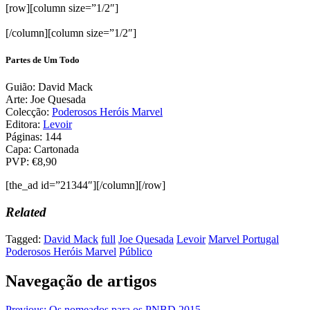
[row][column size=”1/2″]
[/column][column size=”1/2″]
Partes de Um Todo
Guião: David Mack
Arte: Joe Quesada
Colecção:
Poderosos Heróis Marvel
Editora:
Levoir
Páginas: 144
Capa: Cartonada
PVP: €8,90
[the_ad id=”21344″][/column][/row]
Related
Tagged:
David Mack
full
Joe Quesada
Levoir
Marvel Portugal
Poderosos Heróis Marvel
Público
Navegação de artigos
Previous:
Os nomeados para os PNBD 2015