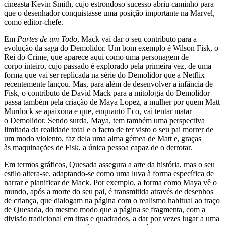
cineasta Kevin Smith, cujo estrondoso sucesso abriu caminho para
que o desenhador conquistasse uma posição importante na Marvel,
como editor-chefe.
Em
Partes de um Todo
, Mack vai dar o seu contributo para a
evolução da saga do Demolidor. Um bom exemplo é Wilson Fisk, o
Rei do Crime, que aparece aqui como uma personagem de
corpo inteiro, cujo passado é explorado pela primeira vez, de uma
forma que vai ser replicada na série do Demolidor que a Netflix
recentemente lançou. Mas, para além de desenvolver a infância de
Fisk, o contributo de David Mack para a mitologia do Demolidor
passa também pela criação de Maya Lopez, a mulher por quem Matt
Murdock se apaixona e que, enquanto Eco, vai tentar matar
o Demolidor. Sendo surda, Maya, tem também uma perspectiva
limitada da realidade total e o facto de ter visto o seu pai morrer de
um modo violento, faz dela uma alma gémea de Matt e, graças
às maquinações de Fisk, a única pessoa capaz de o derrotar.
Em termos gráficos, Quesada assegura a arte da história, mas o seu
estilo altera-se, adaptando-se como uma luva à forma específica de
narrar e planificar de Mack. Por exemplo, a forma como Maya vê o
mundo, após a morte do seu pai, é transmitida através de desenhos
de criança, que dialogam na página com o realismo habitual ao traço
de Quesada, do mesmo modo que a página se fragmenta, com a
divisão tradicional em tiras e quadrados, a dar por vezes lugar a uma