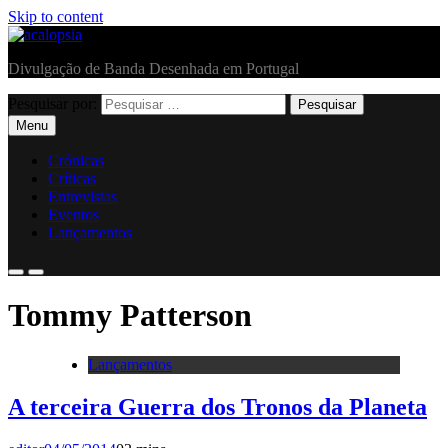
Skip to content
acalopsia
Divulgação de Banda Desenhada em Portugal
Pesquisar por:
Menu
Crónicas
Críticas
Entrevistas
Eventos
Lançamentos
Tommy Patterson
Lançamentos
A terceira Guerra dos Tronos da Planeta