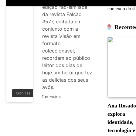
incongruência
edição fac-similada
conteúdo do si
da revista Falcão
#577, editada em
Recente
conjunto com a
revista Visão em
formato
coleccionável,
recordam ao público
leitor dos dias de
hoje um herói que fez
as delícias dos seus
avós.
Crónicas
Ler mais
Ana Rosad
explora
identidade,
tecnologia e