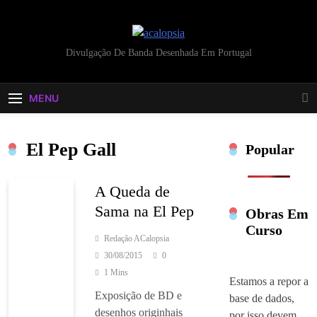
Skip
to
content
acalopsia
Divulgação De Banda Desenhada Em Portugal
MENU
El Pep Gall
Popular
A Queda de
Sama na El Pep
Obras Em
Curso
Redação ACalopsia
30/08/2015
0
1 Mins
Estamos a repor a
Exposição de BD e
base de dados,
desenhos originhais
por isso devem