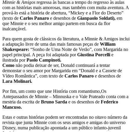
Minnie & Amigos
regressa às bancas a tempo do regresso às aulas
com as histórias mais amorosas, mas também com muita aventura. A
prová-lo está a história de abertura, “Mickey e a Flor do Deserto”
(texto de
Carlos
Panaro
e desenhos de
Gianpaolo Soldati),
em
que Minnie e o seu melhor amigo partem em busca da flor
inalcançável.
Para quem gosta de clássicos da literatura, a Minnie & Amigos inclui
a adaptação livre de uma das mais famosas peças de
William
Shakespeare:
“Sonho de Uma Noite de Verão”, com Margarida no
papel principal. A peça foi adaptada por
Giustina
Porcelli
e
ilustrada por
Paolo Campinoti.
Como
não podia deixar de ser, Donald continuará a tentar
demonstar o seu amor por Margarida em “Donald e a Cassete de
Vídeo Romântica”, com texto de
Carlos
Panaro
e desenhos de
Lara Molinari.
Por fim, um conto que une História com romantismo,Os
Antepassados de Minnie – Minnuska e o Vale Prateado conta com a
mestria da escrita de
Bruno
Sarda
e os desenhos de
Federico
Mancuso.
Estas e outras histórias podem ser encontradas no oitavo número da
revista que junta Minnie com os seus amigos e amigas do universo
Disney, numa publicação apontada a um público infanto-juvenil