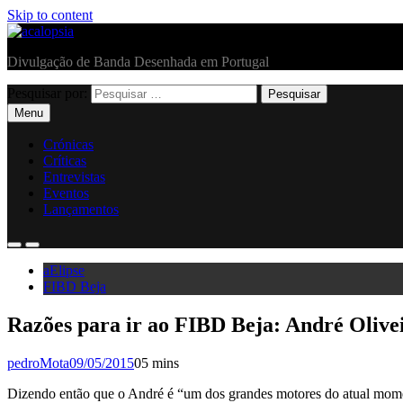
Skip to content
acalopsia
Divulgação de Banda Desenhada em Portugal
Pesquisar por:
Menu
Crónicas
Críticas
Entrevistas
Eventos
Lançamentos
aElipse
FIBD Beja
Razões para ir ao FIBD Beja: André Olive
pedroMota
09/05/2015
0
5 mins
Dizendo então que o André é “um dos grandes motores do atual mome