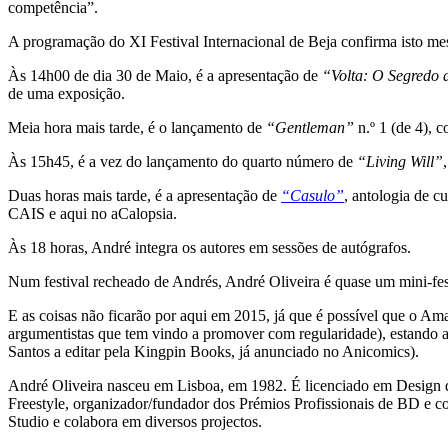
competência”.
A programação do XI Festival Internacional de Beja confirma isto m
Às 14h00 de dia 30 de Maio, é a apresentação de
“Volta: O Segredo 
de uma exposição.
Meia hora mais tarde, é o lançamento de
“Gentleman”
n.º 1 (de 4), 
Às 15h45, é a vez do lançamento do quarto número de
“Living Will”
Duas horas mais tarde, é a apresentação de
“Casulo”
, antologia de c
CAIS e aqui no aCalopsia.
Às 18 horas, André integra os autores em sessões de autógrafos.
Num festival recheado de Andrés, André Oliveira é quase um mini-fe
E as coisas não ficarão por aqui em 2015, já que é possível que o 
argumentistas que tem vindo a promover com regularidade), estando 
Santos a editar pela Kingpin Books, já anunciado no Anicomics).
André Oliveira nasceu em Lisboa, em 1982. É licenciado em Design d
Freestyle, organizador/fundador dos Prémios Profissionais de BD e 
Studio e colabora em diversos projectos.