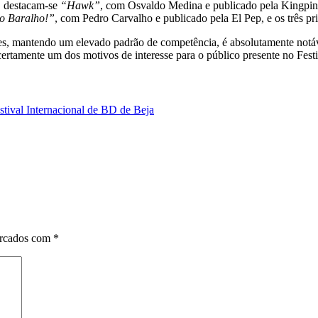
, destacam-se
“Hawk”
, com Osvaldo Medina e publicado pela Kingpin 
do Baralho!”
, com Pedro Carvalho e publicado pela El Pep, e os três p
tes, mantendo um elevado padrão de competência, é absolutamente notáve
rtamente um dos motivos de interesse para o público presente no Festi
stival Internacional de BD de Beja
arcados com
*