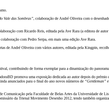
esmo.
do Vale das Sombras”
, colaboração de André Oliveira com o desenhado
colaboração com Ricardo Reis, editada pela Ave Rara (a editora de autor
, colaboração com Pedro Serpa, em mais uma edição Ave Rara.
urtas de André Oliveira com vários autores, editada pela Kingpin, recolh
stival, contribuindo de forma exemplar para a dinamização do panoram
AmadoraBD promova uma exposição dedicada ao autor depois do prémio d
ainda anunciados para o final do ano novos números de
“Gentleman”
e Comunicação pela Faculdade de Belas Artes da Universidade de Lisbo
comissário da Trienal Movimento Desenho 2012, tendo também organizad