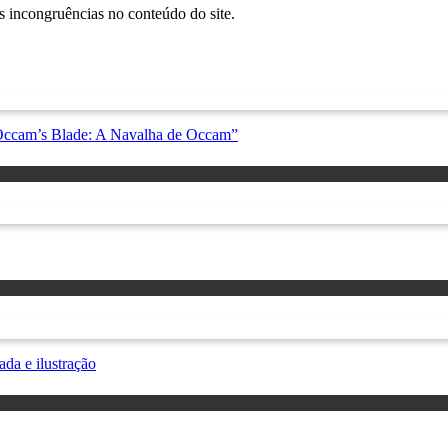
s incongruências no conteúdo do site.
“Occam’s Blade: A Navalha de Occam”
da e ilustração