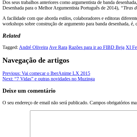
Dos seus trabalhos anteriores como argumentista de banda desenhada
Desenhada para o Melhor Argumentista Português de 2014),
“Tiras 
A facilidade com que aborda estilos, colaboradores e editoras diferen
workshops sobre construção de argumento para banda desenhada, é, ce
Related
Tagged:
André Oliveira
Ave Rara
Razões para ir ao FIBD Beja
XI Fe
Navegação de artigos
Previous:
Vai começar o IberAnime LX 2015
Next:
“7 Vidas” e outras novidades no Muzinga
Deixe um comentário
O seu endereço de email não será publicado.
Campos obrigatórios m