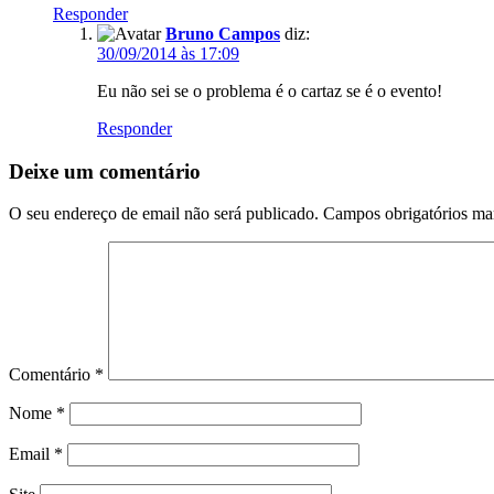
Responder
Bruno Campos
diz:
30/09/2014 às 17:09
Eu não sei se o problema é o cartaz se é o evento!
Responder
Deixe um comentário
O seu endereço de email não será publicado.
Campos obrigatórios m
Comentário
*
Nome
*
Email
*