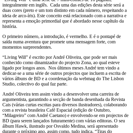
integralmente em inglês. Cada uma das edições desta série será a
duas cores (preto e um tom distinto em cada número, respeitando a
ideia de arco-íris). Este conceito está relacionado com a narrativa e
representa a emoção primordial que é abordado nesse capítulo da
história.
O primeiro número, a introdução, é vermelho. E é o pontapé de
saída numa aventura que promete uma mensagem forte, com
momentos surpreendentes.
“Living Will” é escrito por André Oliveira, que pode ser mais
conhecido como dinamizador do projecto Zona, ao qual esteve
ligado por longos anos. Nos últimos meses André tem vindo a
dedicar-se a uma série de outros projectos que incluem a escrita de
vários álbuns de BD e a coordenação da webmag do The Lisbon
Studio, colectivo do qual faz parte.
André Oliveira tem assim vindo a desenvolver uma carreira de
argumentista, garantindo a secção de banda desenhada da Revista
Cais (várias curtas escritas para diversos ilustradores), colaborando
com a revista brasileira Café Espacial (edição de Outubro,
“Milagreiro” com André Caetano) e envolvendo-se em projectos de
BD (para serem lançados futuramente) com várias editoras. O seu
álbum Hawk, ilustrado por Osvaldo Medina, será apresentado
durante o próximo ano, assim como, tudo indica, “Tiras do