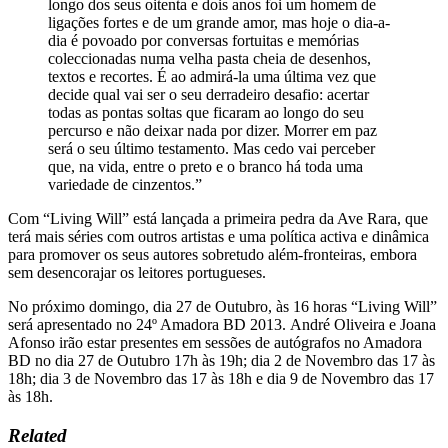
longo dos seus oitenta e dois anos foi um homem de
ligações fortes e de um grande amor, mas hoje o dia-a-
dia é povoado por conversas fortuitas e memórias
coleccionadas numa velha pasta cheia de desenhos,
textos e recortes. É ao admirá-la uma última vez que
decide qual vai ser o seu derradeiro desafio: acertar
todas as pontas soltas que ficaram ao longo do seu
percurso e não deixar nada por dizer. Morrer em paz
será o seu último testamento. Mas cedo vai perceber
que, na vida, entre o preto e o branco há toda uma
variedade de cinzentos.”
Com “Living Will” está lançada a primeira pedra da Ave Rara, que
terá mais séries com outros artistas e uma política activa e dinâmica
para promover os seus autores sobretudo além-fronteiras, embora
sem desencorajar os leitores portugueses.
No próximo domingo, dia 27 de Outubro, às 16 horas “Living Will”
será apresentado no 24º Amadora BD 2013. André Oliveira e Joana
Afonso irão estar presentes em sessões de autógrafos no Amadora
BD no dia 27 de Outubro 17h às 19h; dia 2 de Novembro das 17 às
18h; dia 3 de Novembro das 17 às 18h e dia 9 de Novembro das 17
às 18h.
Related