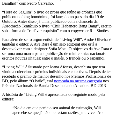
Baralho!” com Pedro Carvalho.
“Hora do Saguim” o livro de prosa que reúne as crónicas que
publicou no blog homónimo, foi lançado no passado dia 19 de
Outubro. Antes disso já tinha publicado com a chancela da
Associação Tentáculo o livro “Chili Habanero Bang Bang”, escrito
sob a forma de “cadáver esquisito” com o copywriter Rui Simões.
Para além de ser o argumentista de “Living Will”, André Oliveira é
também o editor. A Ave Rara é um selo editorial que está a
desenvolver com a designer Sofia Mota. O objectivo da Ave Rara é
ser uma uma marca para a publicação de mini-comics nacionais
escritos noutras línguas: entre o inglês, o francês ou o espanhol.
“Living Will” é ilustrado por Joana Afonso, desenhista que tem
vindo a coleccionar prémios individuais e colectivos. Depois de ter
recebido o prémio de melhor desenho nos Prémios Profissionais de
BD, pelo álbum “O baile”, está
nomeada na mesma categoria
nos
Prémios Nacionais de Banda Desenhada do Amadora BD 2013
A história de “Living Will é apresentada do seguinte modo pela
editora:
“No dia em que perde o seu animal de estimação, Will
apercebe-se que já não lhe restam razões para viver. Ao