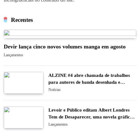
Recentes
Devir lança cinco novos volumes manga em agosto
Lançamentos
ALZINE #4 abre chamada de trabalhos
para autores de banda desenhada e
ilustração
Notícias
Levoir e Público editam Albert Londres
Tem de Desaparecer, uma novela gráfica
sobre o último caso do pioneiro do
Lançamentos
jornalismo de investigação