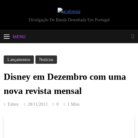
acalopsia
Divulgação De Banda Desenhada Em Portugal
MENU
Lançamentos
Notícias
Disney em Dezembro com uma
nova revista mensal
Editor
28/11/2013
0
1 Mins