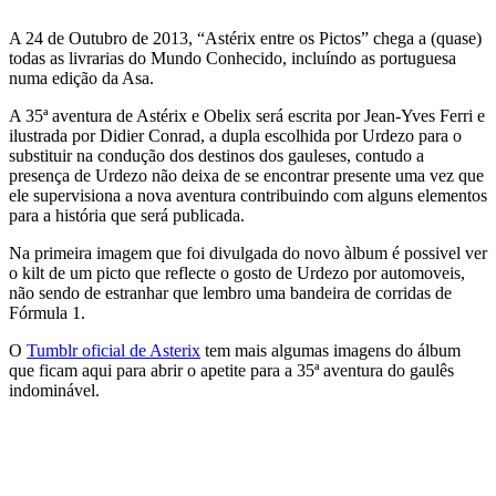
A 24 de Outubro de 2013, “Astérix entre os Pictos” chega a (quase)
todas as livrarias do Mundo Conhecido, incluíndo as portuguesa
numa edição da Asa.
A 35ª aventura de Astérix e Obelix será escrita por Jean-Yves Ferri e
ilustrada por Didier Conrad, a dupla escolhida por Urdezo para o
substituir na condução dos destinos dos gauleses, contudo a
presença de Urdezo não deixa de se encontrar presente uma vez que
ele supervisiona a nova aventura contribuindo com alguns elementos
para a história que será publicada.
Na primeira imagem que foi divulgada do novo àlbum é possivel ver
o kilt de um picto que reflecte o gosto de Urdezo por automoveis,
não sendo de estranhar que lembro uma bandeira de corridas de
Fórmula 1.
O
Tumblr oficial de Asterix
tem mais algumas imagens do álbum
que ficam aqui para abrir o apetite para a 35ª aventura do gaulês
indominável.