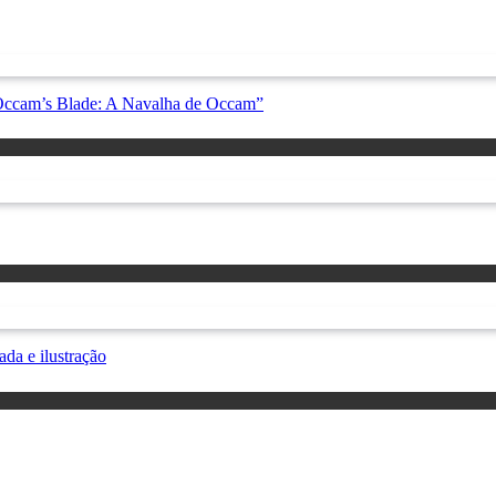
“Occam’s Blade: A Navalha de Occam”
da e ilustração