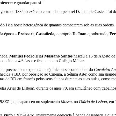
ferecer e guardar para si.
Agosto de 1385, o exército comandado pelo rei D. Juan de Castela foi d
ão I e a hoste heterogénea de quantos combateram sob as suas ordens.
 da época –
Froissart
,
Castañeda,
o próprio
D. Juan
e, sobretudo,
Fer
nhada,
Manuel Pedro Dias Massano Santos
nasceu a 15 de Agosto de 
concluiu a 4.ª classe e frequentou o Colégio Militar.
ler precocemente (com 4 anos), iniciou-se como leitor do
Cavaleiro An
ecida a BD, por oposição ao Cinema, a Sétima Arte) como sua grande p
stas de BD em francês pelos seus alunos durante as suas aulas, como mo
as Artes de Lisboa), durante os anos 70, em simultâneo com trabalhos 
BZZZ”
, que apareceu no suplemento
Mosca
, no
Diário de Lisboa
, em 
ta
Visão
(1975-1976), inteiramente dedicada à banda desenhada e que p