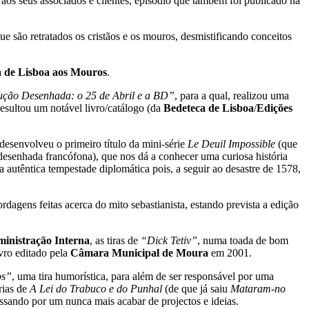
a aos seus associados e clientes, episódio que também foi publicado na
e são retratados os cristãos e os mouros, desmistificando conceitos
 de Lisboa aos Mouros
.
ção Desenhada: o 25 de Abril e a BD”
, para a qual, realizou uma
esultou um notável livro/catálogo (da
Bedeteca de Lisboa
/
Edições
desenvolveu o primeiro título da mini-série
Le Deuil Impossible
(que
desenhada francófona), que nos dá a conhecer uma curiosa história
autêntica tempestade diplomática pois, a seguir ao desastre de 1578,
agens feitas acerca do mito sebastianista, estando prevista a edição
ministração Interna
, as tiras de
“Dick Tetiv”
, numa toada de bom
ivro editado pela
Câmara Municipal de Moura
em 2001.
os”
, uma tira humorística, para além de ser responsável por uma
rias de
A Lei do Trabuco e do Punhal
(de que já saiu
Mataram-no
assando por um nunca mais acabar de projectos e ideias.