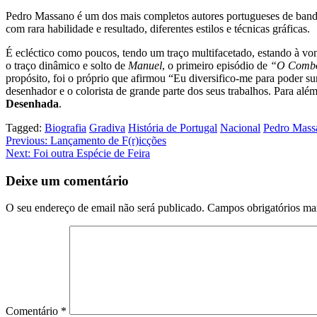
Pedro Massano é um dos mais completos autores portugueses de banda 
com rara habilidade e resultado, diferentes estilos e técnicas gráficas.
É ecléctico como poucos, tendo um traço multifacetado, estando à vo
o traço dinâmico e solto de
Manuel
, o primeiro episódio de
“O Combo
propósito, foi o próprio que afirmou “Eu diversifico-me para poder s
desenhador e o colorista de grande parte dos seus trabalhos. Para al
Desenhada
.
Tagged:
Biografia
Gradiva
História de Portugal
Nacional
Pedro Mass
Navegação
Previous:
Lançamento de F(r)icções
Next:
Foi outra Espécie de Feira
de
artigos
Deixe um comentário
O seu endereço de email não será publicado.
Campos obrigatórios m
Comentário
*