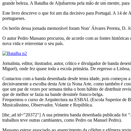
grande beleza. A Batalha de Aljubarrota pela mão de um mestre, para o
Este livro descreve o que foi um dia decisivo para Portugal. A 14 de 
portugueses.
Os heróis dessa jornada memorável foram Nun’ Álvares Pereira, D. Jo
O autor Pedro Massano procurou, de acordo com as fontes históricas
nova vida e reinventar o seu país.
Jornalista, editor, ilustrador, autor, crítico e divulgador de banda dese
Miguel), onde fez quase toda a escola primária. De regresso a Lisboa, 
Contactou com a banda desenhada desde tenra idade, pois começou a 
decisivamente a escolha desta Arte (a Nona Arte, como também é conh
que um par de vezes por semana tinha o bom hábito de distribuir revi
que de melhor se fazia na bande dessinée franco-belga.
Frequentou o curso de Arquitectura na ESBAL (Escola Superior de Bel
Musicalíssimo, Observador, Volante e República.
[the_ad id=”20372″] A sua primeira banda desenhada publicada foi
“
trabalhos teve outras cambiantes, como Pedro ou Manuel Pedro).
Massano esteve associado ao aparecimento da célebre e efémera revis