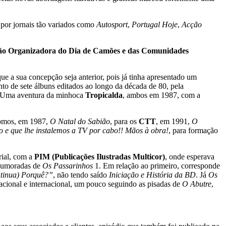
por jornais tão variados como
Autosport
,
Portugal Hoje
,
Acção
ão Organizadora do Dia de Camões e das Comunidades
ue a sua concepção seja anterior, pois já tinha apresentado um
nto de sete álbuns editados ao longo da década de 80, pela
 Uma aventura da minhoca
Tropicalda
, ambos em 1987, com a
romos, em 1987,
O Natal do Sabião
, para os
CTT
, em 1991,
O
ido e que lhe instalemos a TV por cabo!! Mãos à obra!
, para formação
ial, com a
PIM (Publicações Ilustradas Multicor)
, onde esperava
 humoradas de
Os Passarinhos
1. Em relação ao primeiro, corresponde
tinua) Porquê?”
, não tendo saído
Iniciação e História da BD
. Já
Os
acional e internacional, um pouco seguindo as pisadas de
O Abutre
,