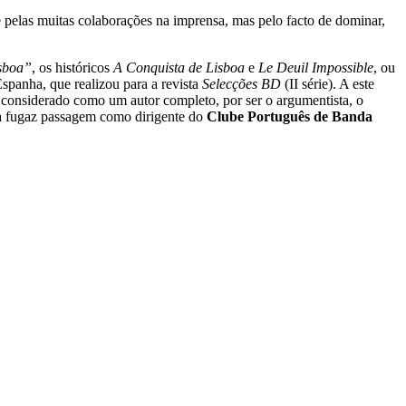
 pelas muitas colaborações na imprensa, mas pelo facto de dominar,
sboa”
, os históricos
A Conquista de Lisboa
e
Le Deuil Impossible
, ou
panha, que realizou para a revista
Selecções BD
(II série). A este
r considerado como um autor completo, por ser o argumentista, o
uma fugaz passagem como dirigente do
Clube Português de Banda