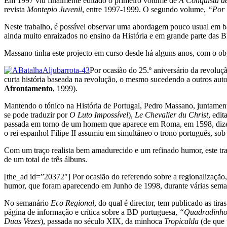
Em 1997 viu finalmente editado o primeiro volume de
A Conquista d
revista
Montepio Juvenil
, entre 1997-1999. O segundo volume,
“Por 
Neste trabalho, é possível observar uma abordagem pouco usual em ban
ainda muito enraizados no ensino da História e em grande parte das BD
Massano tinha este projecto em curso desde há alguns anos, com o obj
Por ocasião do 25.º aniversário da revoluç
curta história baseada na revolução, o mesmo sucedendo a outros auto
Afrontamento
, 1999).
Mantendo o tónico na História de Portugal, Pedro Massano, juntame
se pode traduzir por
O Luto Impossível
),
Le Chevalier du Christ
, edi
passada em torno de um homem que aparece em Roma, em 1598, dizendo 
o rei espanhol Filipe II assumiu em simultâneo o trono português, sob o
Com um traço realista bem amadurecido e um refinado humor, este trab
de um total de três álbuns.
[the_ad id=”20372″] Por ocasião do referendo sobre a regionalização
humor, que foram aparecendo em Junho de 1998, durante várias seman
No semanário
Eco Regional
, do qual é director, tem publicado as tira
página de informação e crítica sobre a BD portuguesa,
“Quadradinho
Duas Vezes
), passada no século XIX, da minhoca
Tropicalda
(de que 