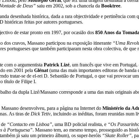
e Lisboa
, pelo
Montepio Geral
, que fez uma tiragem destinada à ofert
Vontade de Deus”
saiu em 2002, sob a chancela da
Booktree
.
da desenhada histórica, dada a rara objectividade e pertinência com qu
 históricas feitas por autores portugueses.
ectivo de estar pronto em 1997, por ocasião dos
850 Anos da Tomada
ão dos cravos, Massano participou na exposição itinerante
“Uma Revolu
res portugueses que também participaram nesta obra colectiva, de que r
nte com o argumentista
Patrick Lizé
, um francês que vive em Portugal, 
tado em 2001 pela
Glénat
(uma das mais importantes editoras de banda 
tratar-se de el-rei D. Sebastião de Portugal, o que vai provocar uma 
 título de Filipe I.
alho da dupla Lizé/Massano corresponde a uma das mais originais abord
, Massano desenvolveu, para a página na Internet do
Ministério da Ad
as. As tiras de
Dick Tetiv
, incluindo as inéditas, foram reunidas num l
s de
“Contacto em Lisboa”
, uma BD policial realista, e
“Os Passarinh
s à Portuguesa”
. Massano tem, ao mesmo tempo, prosseguido as histó
também já saiu um primeiro álbum), os super-heróis
“Skate Roller”
, p