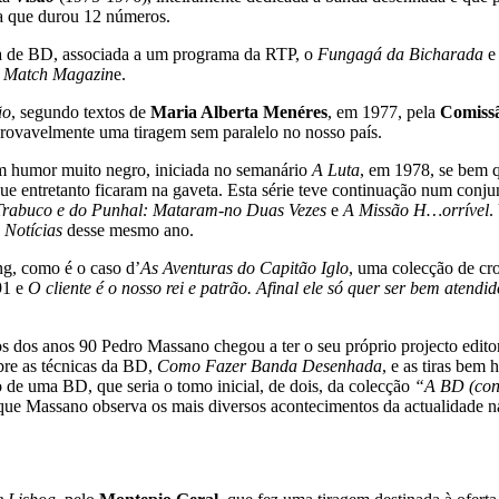
ra que durou 12 números.
ta de BD, associada a um programa da RTP, o
Fungagá da Bicharada
e 
a
Match Magazin
e.
ão
, segundo textos de
Maria Alberta Menéres
, em 1977, pela
Comiss
provavelmente uma tiragem sem paralelo no nosso país.
um humor muito negro, iniciada no semanário
A Luta
, em 1978, se bem q
ue entretanto ficaram na gaveta. Esta série teve continuação num conju
Trabuco e do Punhal: Mataram-no Duas Vezes
e
A Missão H…orrível
.
 Notícias
desse mesmo ano.
ng, como é o caso d’
As Aventuras do Capitão Iglo
, uma colecção de c
91 e
O cliente é o nosso rei e patrão. Afinal ele só quer ser bem atend
 dos anos 90 Pedro Massano chegou a ter o seu próprio projecto editor
bre as técnicas da BD,
Como Fazer Banda Desenhada
, e as tiras bem
o de uma BD, que seria o tomo inicial, de dois, da colecção
“A BD (con
 que Massano observa os mais diversos acontecimentos da actualidade n