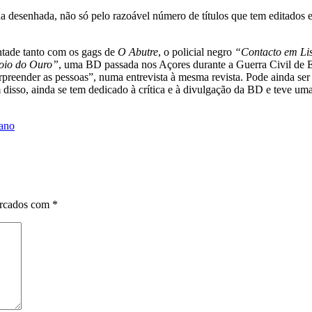
desenhada, não só pelo razoável número de títulos que tem editados e
ntade tanto com os gags de
O Abutre
, o policial negro
“Contacto em Li
io do Ouro”
, uma BD passada nos Açores durante a Guerra Civil de Es
urpreender as pessoas”, numa entrevista à mesma revista. Pode ainda se
ém disso, ainda se tem dedicado à crítica e à divulgação da BD e teve 
ano
arcados com
*