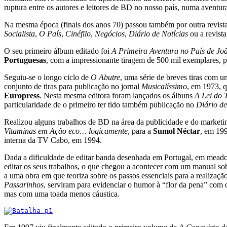
ruptura entre os autores e leitores de BD no nosso país, numa aventu
Na mesma época (finais dos anos 70) passou também por outra revis
Socialista
,
O País
,
Cinéfilo
,
Negócios
,
Diário de Notícias
ou a revist
O seu primeiro álbum editado foi
A Primeira Aventura no País de Jo
Portuguesas
, com a impressionante tiragem de 500 mil exemplares, 
Seguiu-se o longo ciclo de
O Abutre
, uma série de breves tiras com 
conjunto de tiras para publicação no jornal
Musicalíssimo
, em 1973, q
Europress
. Nesta mesma editora foram lançados os álbuns
A Lei do 
particularidade de o primeiro ter tido também publicação no
Diário de
Realizou alguns trabalhos de BD na área da publicidade e do marketi
Vitaminas em Ação eco… logicamente
, para a
Sumol Néctar
, em 19
interna da TV Cabo, em 1994.
Dada a dificuldade de editar banda desenhada em Portugal, em meados
editar os seus trabalhos, o que chegou a acontecer com um manual so
a uma obra em que teoriza sobre os passos essenciais para a realizaçã
Passarinhos
, serviram para evidenciar o humor à “flor da pena” com
mas com uma toada menos cáustica.