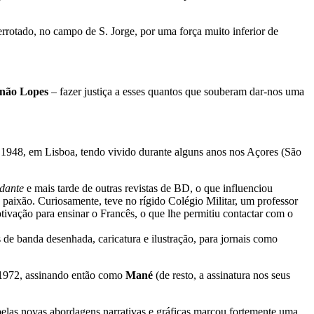
errotado, no campo de S. Jorge, por uma força muito inferior de
não Lopes
– fazer justiça a esses quantos que souberam dar-nos uma
1948, em Lisboa, tendo vivido durante alguns anos nos Açores (São
dante
e mais tarde de outras revistas de BD, o que influenciou
aixão. Curiosamente, teve no rígido Colégio Militar, um professor
tivação para ensinar o Francês, o que lhe permitiu contactar com o
de banda desenhada, caricatura e ilustração, para jornais como
1972, assinando então como
Mané
(de resto, a assinatura nos seus
elas novas abordagens narrativas e gráficas marcou fortemente uma