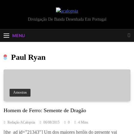
acalopsia
Divulgação De Banda Desenhada Em Portugal
MENU
Paul Ryan
Amostras
Homem de Ferro: Semente de Dragão
Redação ACalopsia
06/08/2015
0
4 Mins
[the_ad id=”21343″] Um dos maiores heróis do presente vai