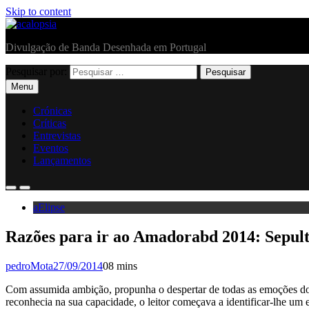
Skip to content
acalopsia
Divulgação de Banda Desenhada em Portugal
Pesquisar por:
Menu
Crónicas
Críticas
Entrevistas
Eventos
Lançamentos
aElipse
Razões para ir ao Amadorabd 2014: Sepult
pedroMota
27/09/2014
0
8 mins
Com assumida ambição, propunha o despertar de todas as emoções do le
reconhecia na sua capacidade, o leitor começava a identificar-lhe um e