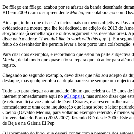
De fôlego em fôlego, acabou por se afastar da banda desenhada dura
BD em 2009 (com o surpreendente
Mucha
, em colaboração com
Osv
Até aqui, tudo o que disse são factos mais ou menos objetivos. Passa
evidenciou na mostra que lhe foi dedicada na edição de 2013 do Am
storyboards (à semelhança de outros argumentistas-desenhadores). Ap
disse na Amadora:
“I would’t like to work with this guy”
). Em segundo
feitio do desenhador lhe permita levar a bom porto uma colaboração, s
Para citar dois exemplos, e recordando que estou na parte subjectiva
Mucha
, de tal modo que quase não se repara que há autor para além d
registo.
Chegando ao segundo exemplo, devo dizer que não sou adepto da du
destaque, mas qualquer obra da dupla parece-me sempre um objecto 
Tudo isto para chegar ao anunciado álbum que celebra os 15 anos d
internet (nomeadamente aqui no
aCalopsia
), mas arrisco dizer que es
(e retransmitir) a voz autoral de David Soares, e acrescentar-lhe ma
nomeadamente uma certa inquietação que lança sobre o leitor partindo
Coelho (Osvaldo Medina, para voltar ao exemplo referido, é menos a
Universidade do Porto (2002/2007), fazendo BD desde 2000. Este ano,
de Beja e na Galeria El Pep.
O lançamento do livro, que deverá contar com a presença dos autores,