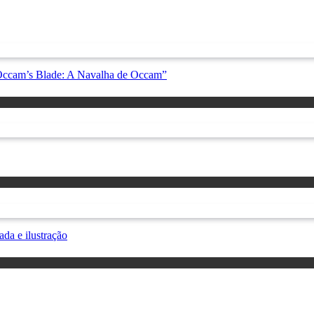
“Occam’s Blade: A Navalha de Occam”
da e ilustração