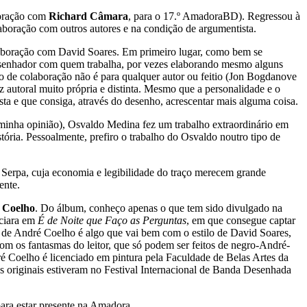
boração com
Richard Câmara
, para o 17.º AmadoraBD). Regressou à
laboração com outros autores e na condição de argumentista.
colaboração com David Soares. Em primeiro lugar, como bem se
esenhador com quem trabalha, por vezes elaborando mesmo alguns
o de colaboração não é para qualquer autor ou feitio (Jon Bogdanove
autoral muito própria e distinta. Mesmo que a personalidade e o
sta e que consiga, através do desenho, acrescentar mais alguma coisa.
a minha opinião), Osvaldo Medina fez um trabalho extraordinário em
tória. Pessoalmente, prefiro o trabalho do Osvaldo noutro tipo de
o Serpa, cuja economia e legibilidade do traço merecem grande
ente.
 Coelho
. Do álbum, conheço apenas o que tem sido divulgado na
nciara em
É de Noite que Faço as Perguntas
, em que consegue captar
ho de André Coelho é algo que vai bem com o estilo de David Soares,
om os fantasmas do leitor, que só podem ser feitos de negro-André-
é Coelho é licenciado em pintura pela Faculdade de Belas Artes da
os originais estiveram no Festival Internacional de Banda Desenhada
para estar presente na Amadora.