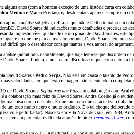
nte alguns anos (com a honrosa exceção de uma história curta em cola
aldo Medina
e
Mário Freitas
), e, desde então, aparece sempre em co
ndo agora à análise subjetiva, refira-se que não é fácil o trabalho em 
adoraBD, David Soares dá indicações muito detalhadas e precisas ao d
esar da inquestionável qualidade de um guião de David Soares, este tip
 lugar, e no que me parece mais importante, David Soares tem uma voz 
erá difícil que o desenhador consiga manter a voz autoral do argumenti
 da análise (admitindo, naturalmente, que haja leitores que discordem d
e David Soares. Poderá, ainda assim, discutir-se o que acrescentou à his
pla David Soares /
Pedro Serpa
. Não está em causa o talento de Pedr
a duas velocidades, em que texto e imagem não se entendem completam
e BD de David Soares:
Sepulturas dos Pais
, em colaboração com
André
ta é a colaboração mais feliz de David Soares. André Coelho já o evide
is alguma coisa com o desenho. É que muito do que caracteriza o trabal
 de um todo muito negro e muito orgânico. É o tal choque deliberado c
gressivo e perturbador). Nascido em Vila Nova de Gaia, em 1984, Andr
 esteve em particular evidência através do título
Terminal Tower
, cuj
 está previsto para o 25.º AmadoraBD, e constitui uma primeira razão 