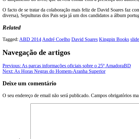
O facto de se tratar da colaboração mais feliz de David Soares faz co
diversa), Sepulturas dos Pais seja já um dos candidatos a álbum portug
Related
Tagged:
ABD 2014
André Coelho
David Soares
Kingpin Books
slid
Navegação de artigos
Previous:
As parcas informações oficiais sobre o 25º AmadoraBD
Next:
As Horas Negras do Homem-Aranha Superior
Deixe um comentário
O seu endereço de email não será publicado.
Campos obrigatórios m