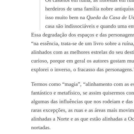
Os castelos em ruína, as florestas em ru
herdeiros de uma família nobre antiquís
isso muito bem na
Queda da Casa de Us
casa são indissociáveis e quando uma en
Essa degradação dos espaços e das personagen
“na essência, trata-se de um livro sobre a ruín
alinhados com as melhores estrelas do seu dest
curioso, porque em geral os autores gostam mui
explorei o inverso, o fracasso das personagens.
Termos como “magia”, “alinhamento com as estr
fantástico e metafísico, se assim quisermos con
algumas das influências que nos rodeiam e das
raras excepções, as ruas e as áreas mais movi
alinhadas a Norte e as que estão alinhadas a Oc
nortadas.