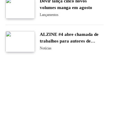
Devir lança cinco novos
volumes manga em agosto
Lançamentos
ALZINE #4 abre chamada de
trabalhos para autores de
banda desenhada e ilustração
Notícias