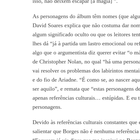
isso, não deixem escapar [a magia] ”.
As personagens do álbum têm nomes (que algu
David Soares explica que não costuma dar nome
algum significado oculto ou que os leitores ten
lhes dá “já à partida um lastro emocional ou re
algo que o argumentista diz querer evitar “o
de Christopher Nolan, no qual “há uma person
vai resolver os problemas dos labirintos menta
e do fio de Ariadne. “É como se, ao nascer aqu
ser aquilo”, e remata que “estas personagens d
apenas referências culturais… estúpidas. E eu 
personagens.
Devido às referências culturais constantes que 
salientar que Borges não é nenhuma referênci