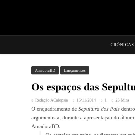
CRÓNICAS
AmadoraBD
Lançamentos
Os espaços das Sepultu
Redação ACalopsia
16/11/2014
1
23 Mins
O enquadramento de
Sepultura dos Pais
dentro
argumentista, durante a apresentação do álbum
AmadoraBD.