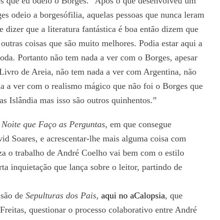
ges que eu odeio o Borges.” Após o que desenvolveu um
es odeio a borgesófilia, aquelas pessoas que nunca leram
e dizer que a literatura fantástica é boa então dizem que
outras coisas que são muito melhores. Podia estar aqui a
oda. Portanto não tem nada a ver com o Borges, apesar
Livro de Areia, não tem nada a ver com Argentina, não
a a ver com o realismo mágico que não foi o Borges que
as Islândia mas isso são outros quinhentos.”
 Noite que Faço as Perguntas
, em que consegue
avid Soares, e acrescentar-lhe mais alguma coisa com
za o trabalho de André Coelho vai bem com o estilo
 inquietação que lança sobre o leitor, partindo de
isão de
Sepulturas dos Pais
,
aqui no aCalopsia
, que
 Freitas, questionar o processo colaborativo entre André