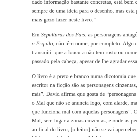
dado informação bastante concretas, está bem
sempre de uma ideia para o desenho, mas esta p
mais gozo fazer neste livro.”
Em
Sepulturas dos Pais
, as personagens antag
o Esquilo
, não têm nome, por completo. Algo q
transmitir que a loucura não tem rosto ou nom
passado pela cabeça, apesar de lhe agradar essa 
O livro é a preto e branco numa dicotomia que
escritor na ficção são as personagens cinzenta
más”. David afirma que gosta de “personagen
o Mal que não se anuncia logo, com alarde, mas
que funciona mal com aquelas personagens”. Ou
Mal, sem lugar a zonas cinzentas, e onde as pe
ao final do livro, [o leitor] não se vai aperceb