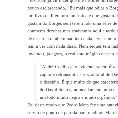
“Escusam já vir dizer que me inspirei no Bor
pouco esclarecendo, “Eu mais que odiar o Borg
um livro de literatura fantástica e que gostam d
gostam do Borges sem terem lido uma série de 
enumerar dezenas mas estávamos aqui a tarde t
de ter areia também não tem nada a ver com o 
tem a ver com nada disso. Nem sequer tem nad
inventou, já agora, o realismo mágico nasceu n
“André Coelho já o evidenciara em
É de
captar e retransmitir a voz autoral de D
o desenho. É que muito do que caracteri
de David Soares, nomeadamente uma certa
um todo muito negro e muito orgânico.”
Foi deste modo que Pedro Mota fez uma antev
serviu de ponto de partida para o editor, Mário