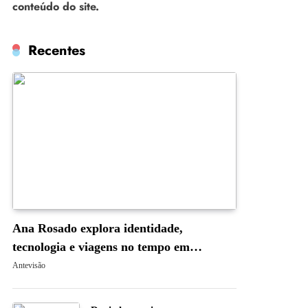
conteúdo do site.
Recentes
Ana Rosado explora identidade,
tecnologia e viagens no tempo em
“Occam’s Blade: A Navalha de Occam”
Antevisão