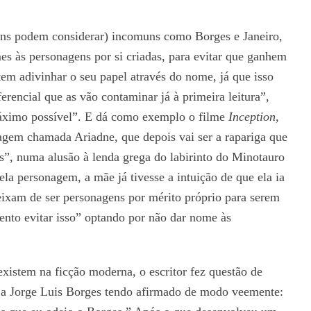
ns podem considerar) incomuns como Borges e Janeiro,
s às personagens por si criadas, para evitar que ganhem
tem adivinhar o seu papel através do nome, já que isso
ferencial que as vão contaminar já à primeira leitura”,
 máximo possível”. E dá como exemplo o filme
Inception,
agem chamada Ariadne, que depois vai ser a rapariga que
is”, numa alusão à lenda grega do labirinto do Minotauro
ela personagem, a mãe já tivesse a intuição de que ela ia
eixam de ser personagens por mérito próprio para serem
tento evitar isso” optando por não dar nome às
existem na ficção moderna, o escritor fez questão de
a a Jorge Luis Borges tendo afirmado de modo veemente: