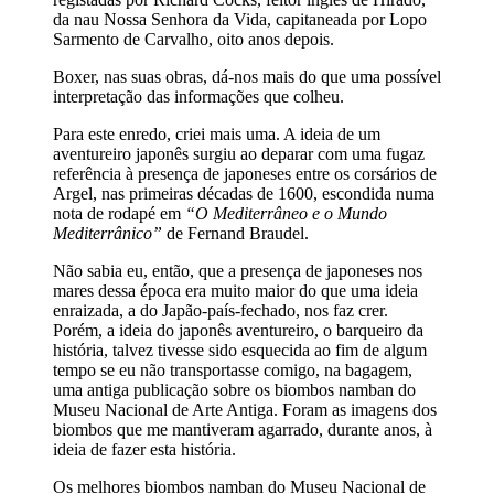
da nau Nossa Senhora da Vida, capitaneada por Lopo
Sarmento de Carvalho, oito anos depois.
Boxer, nas suas obras, dá-nos mais do que uma possível
interpretação das informações que colheu.
Para este enredo, criei mais uma. A ideia de um
aventureiro japonês surgiu ao deparar com uma fugaz
referência à presença de japoneses entre os corsários de
Argel, nas primeiras décadas de 1600, escondida numa
nota de rodapé em
“O Mediterrâneo e o Mundo
Mediterrânico”
de Fernand Braudel.
Não sabia eu, então, que a presença de japoneses nos
mares dessa época era muito maior do que uma ideia
enraizada, a do Japão-país-fechado, nos faz crer.
Porém, a ideia do japonês aventureiro, o barqueiro da
história, talvez tivesse sido esquecida ao fim de algum
tempo se eu não transportasse comigo, na bagagem,
uma antiga publicação sobre os biombos namban do
Museu Nacional de Arte Antiga. Foram as imagens dos
biombos que me mantiveram agarrado, durante anos, à
ideia de fazer esta história.
Os melhores biombos namban do Museu Nacional de