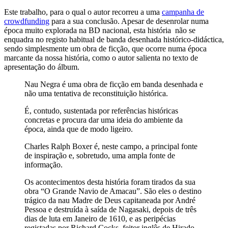
Este trabalho, para o qual o autor recorreu a uma
campanha de
crowdfunding
para a sua conclusão. Apesar de desenrolar numa
época muito explorada na BD nacional, esta história não se
enquadra no registo habitual de banda desenhada histórico-didáctica,
sendo simplesmente um obra de ficção, que ocorre numa época
marcante da nossa história, como o autor salienta no texto de
apresentação do álbum.
Nau Negra é uma obra de ficção em banda desenhada e
não uma tentativa de reconstituição histórica.
É, contudo, sustentada por referências históricas
concretas e procura dar uma ideia do ambiente da
época, ainda que de modo ligeiro.
Charles Ralph Boxer é, neste campo, a principal fonte
de inspiração e, sobretudo, uma ampla fonte de
informação.
Os acontecimentos desta história foram tirados da sua
obra “O Grande Navio de Amacau”. São eles o destino
trágico da nau Madre de Deus capitaneada por André
Pessoa e destruída à saída de Nagasaki, depois de três
dias de luta em Janeiro de 1610, e as peripécias
registadas por Richard Cocks, feitor inglês de Hirado,