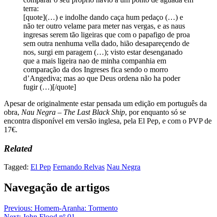
terra:
[quote](…) e indolhe dando caça hum pedaço (…) e
não ter outro velame para meter nas vergas, e as naus
ingresas serem tão ligeiras que com o papafigo de proa
sem outra nenhuma vella dado, hião desapareçendo de
nos, surgi em paragem (…); visto estar desenganado
que a mais ligeira nao de minha companhia em
comparação da dos Ingreses fica sendo o morro
d’Angediva; mas ao que Deus ordena não ha poder
fugir (…)[/quote]
Apesar de originalmente estar pensada um edição em português da
obra,
Nau Negra – The Last Black Ship
, por enquanto só se
encontra disponível em versão inglesa, pela El Pep, e com o PVP de
17€.
Related
Tagged:
El Pep
Fernando Relvas
Nau Negra
Navegação de artigos
Previous:
Homem-Aranha: Tormento
Next:
John Flood nº 01