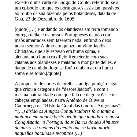
excerto duma carta de Diogo do Couto, referindo-se a
um episódio em que os portugueses assistiam passivos
ao roubo da sua fazenda pelos holandeses, datada de
Goa, 23 de Dezembro de 1605:
[quote](…) e andando os olandezes em terra tomando
entrega della, e os nossos Portugueses da náo com
maõs amarradas sem fazerem nada, enfundio deos
nosso senhor Animo em quinze ou vinte Japõis
Christãos, que aly estavao em huma soma, e
aleuantando hum cruxifiçio Remeterão com suas
catanas aos olandezes e mataraõ a mor parte delles, e
daquelle caminho logo se forão embarcar em huma
soma e se forão.[/quote]
A propósito de cortes de orelhas, antiga punição legal
que criou a categoria de “desorelhados”, e com a
mesma naturalidade com que fala de degolações e de
cabeças empilhadas, narra António de Oliveira
Cadornega na “História Geral das Guerras Angolanas”:
“(…) dizião os Antigos Conquistadores fora tanta a
matança em aquele basto gentio que mandára o nosso
Conquistador a Portugal dous Barris de seis Almuzes
de narizes e orelhas do gentio que se havia morto
naquellas batalhas e recontros (…)”