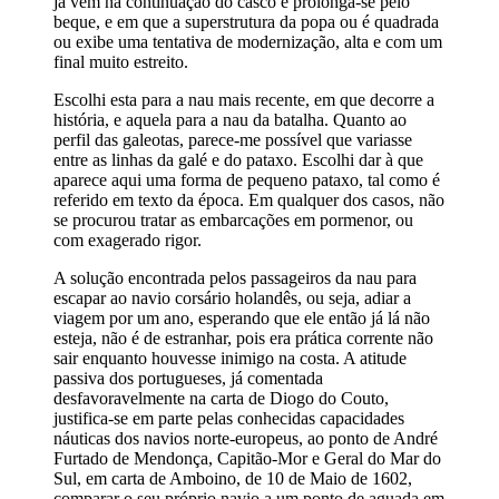
já vem na continuação do casco e prolonga-se pelo
beque, e em que a superstrutura da popa ou é quadrada
ou exibe uma tentativa de modernização, alta e com um
final muito estreito.
Escolhi esta para a nau mais recente, em que decorre a
história, e aquela para a nau da batalha. Quanto ao
perfil das galeotas, parece-me possível que variasse
entre as linhas da galé e do pataxo. Escolhi dar à que
aparece aqui uma forma de pequeno pataxo, tal como é
referido em texto da época. Em qualquer dos casos, não
se procurou tratar as embarcações em pormenor, ou
com exagerado rigor.
A solução encontrada pelos passageiros da nau para
escapar ao navio corsário holandês, ou seja, adiar a
viagem por um ano, esperando que ele então já lá não
esteja, não é de estranhar, pois era prática corrente não
sair enquanto houvesse inimigo na costa. A atitude
passiva dos portugueses, já comentada
desfavoravelmente na carta de Diogo do Couto,
justifica-se em parte pelas conhecidas capacidades
náuticas dos navios norte-europeus, ao ponto de André
Furtado de Mendonça, Capitão-Mor e Geral do Mar do
Sul, em carta de Amboino, de 10 de Maio de 1602,
comparar o seu próprio navio a um ponto de aguada em