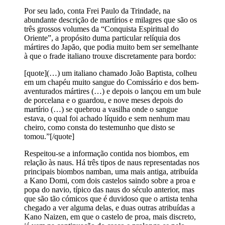
Por seu lado, conta Frei Paulo da Trindade, na
abundante descrição de martírios e milagres que são os
três grossos volumes da “Conquista Espiritual do
Oriente”, a propósito duma particular relíquia dos
mártires do Japão, que podia muito bem ser semelhante
à que o frade italiano trouxe discretamente para bordo:
[quote](…) um italiano chamado João Baptista, colheu
em um chapéu muito sangue do Comissário e dos bem-
aventurados mártires (…) e depois o lançou em um bule
de porcelana e o guardou, e nove meses depois do
martírio (…) se quebrou a vasilha onde o sangue
estava, o qual foi achado líquido e sem nenhum mau
cheiro, como consta do testemunho que disto se
tomou.”[/quote]
Respeitou-se a informação contida nos biombos, em
relação às naus. Há três tipos de naus representadas nos
principais biombos namban, uma mais antiga, atribuída
a Kano Domi, com dois castelos saindo sobre a proa e
popa do navio, típico das naus do século anterior, mas
que são tão cómicos que é duvidoso que o artista tenha
chegado a ver alguma delas, e duas outras atribuídas a
Kano Naizen, em que o castelo de proa, mais discreto,