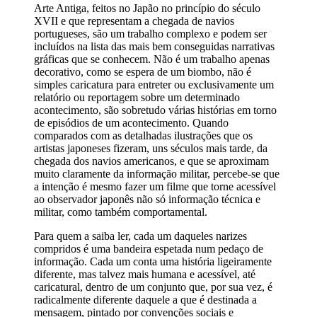
Arte Antiga, feitos no Japão no princípio do século
XVII e que representam a chegada de navios
portugueses, são um trabalho complexo e podem ser
incluídos na lista das mais bem conseguidas narrativas
gráficas que se conhecem. Não é um trabalho apenas
decorativo, como se espera de um biombo, não é
simples caricatura para entreter ou exclusivamente um
relatório ou reportagem sobre um determinado
acontecimento, são sobretudo várias histórias em torno
de episódios de um acontecimento. Quando
comparados com as detalhadas ilustrações que os
artistas japoneses fizeram, uns séculos mais tarde, da
chegada dos navios americanos, e que se aproximam
muito claramente da informação militar, percebe-se que
a intenção é mesmo fazer um filme que torne acessível
ao observador japonês não só informação técnica e
militar, como também comportamental.
Para quem a saiba ler, cada um daqueles narizes
compridos é uma bandeira espetada num pedaço de
informação. Cada um conta uma história ligeiramente
diferente, mas talvez mais humana e acessível, até
caricatural, dentro de um conjunto que, por sua vez, é
radicalmente diferente daquele a que é destinada a
mensagem, pintado por convenções sociais e