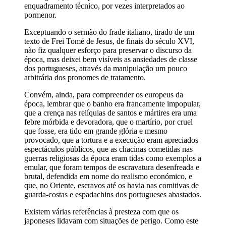
enquadramento técnico, por vezes interpretados ao
pormenor.
Exceptuando o sermão do frade italiano, tirado de um
texto de Frei Tomé de Jesus, de finais do século XVI,
não fiz qualquer esforço para preservar o discurso da
época, mas deixei bem visíveis as ansiedades de classe
dos portugueses, através da manipulação um pouco
arbitrária dos pronomes de tratamento.
Convém, ainda, para compreender os europeus da
época, lembrar que o banho era francamente impopular,
que a crença nas relíquias de santos e mártires era uma
febre mórbida e devoradora, que o martírio, por cruel
que fosse, era tido em grande glória e mesmo
provocado, que a tortura e a execução eram apreciados
espectáculos públicos, que as chacinas cometidas nas
guerras religiosas da época eram tidas como exemplos a
emular, que foram tempos de escravatura desenfreada e
brutal, defendida em nome do realismo económico, e
que, no Oriente, escravos até os havia nas comitivas de
guarda-costas e espadachins dos portugueses abastados.
Existem várias referências à presteza com que os
japoneses lidavam com situações de perigo. Como este