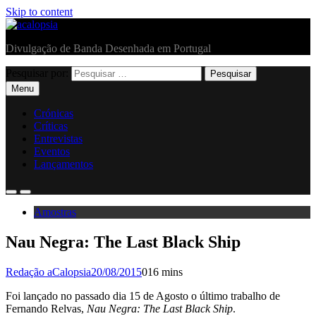
Skip to content
acalopsia
Divulgação de Banda Desenhada em Portugal
Pesquisar por:
Menu
Crónicas
Críticas
Entrevistas
Eventos
Lançamentos
Amostras
Nau Negra: The Last Black Ship
Redação aCalopsia
20/08/2015
0
16 mins
Foi lançado no passado dia 15 de Agosto o último trabalho de
Fernando Relvas,
Nau Negra: The Last Black Ship
.